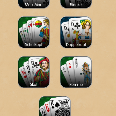
Mau-Mau
Binokel
Schafkopf
Doppelkopf
Skat
Rommé