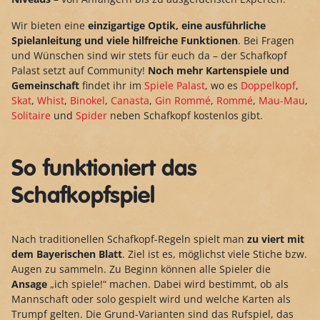
Wir bieten eine
einzigartige Optik, eine ausführliche
Spielanleitung und viele hilfreiche Funktionen
. Bei Fragen
und Wünschen sind wir stets für euch da – der Schafkopf
Palast setzt auf Community!
Noch mehr Kartenspiele und
Gemeinschaft
findet ihr im
Spiele Palast
, wo es
Doppelkopf
,
Skat
,
Whist
,
Binokel
,
Canasta
,
Gin Rommé
,
Rommé
,
Mau-Mau
,
Solitaire
und
Spider
neben Schafkopf kostenlos gibt.
So funktioniert das
Schafkopfspiel
Nach traditionellen Schafkopf-Regeln spielt man
zu viert mit
dem Bayerischen Blatt
. Ziel ist es, möglichst viele Stiche bzw.
Augen zu sammeln. Zu Beginn können alle Spieler die
Ansage
„ich spiele!“ machen. Dabei wird bestimmt, ob als
Mannschaft oder solo gespielt wird und welche Karten als
Trumpf gelten. Die Grund-Varianten sind das Rufspiel, das