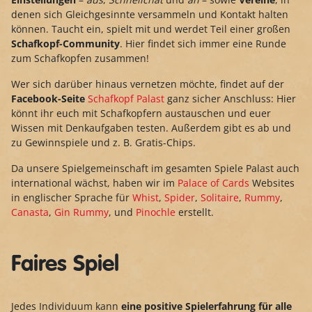
denen sich Gleichgesinnte versammeln und Kontakt halten
können. Taucht ein, spielt mit und werdet Teil einer großen
Schafkopf-Community
. Hier findet sich immer eine Runde
zum Schafkopfen zusammen!
Wer sich darüber hinaus vernetzen möchte, findet auf der
Facebook-Seite
Schafkopf Palast
ganz sicher Anschluss: Hier
könnt ihr euch mit Schafkopfern austauschen und euer
Wissen mit Denkaufgaben testen. Außerdem gibt es ab und
zu Gewinnspiele und z. B. Gratis-Chips.
Da unsere Spielgemeinschaft im gesamten Spiele Palast auch
international wächst, haben wir im
Palace of Cards
Websites
in englischer Sprache für
Whist
,
Spider
,
Solitaire
,
Rummy
,
Canasta
,
Gin Rummy
, und
Pinochle
erstellt.
Faires Spiel
Jedes Individuum kann
eine positive Spielerfahrung für alle