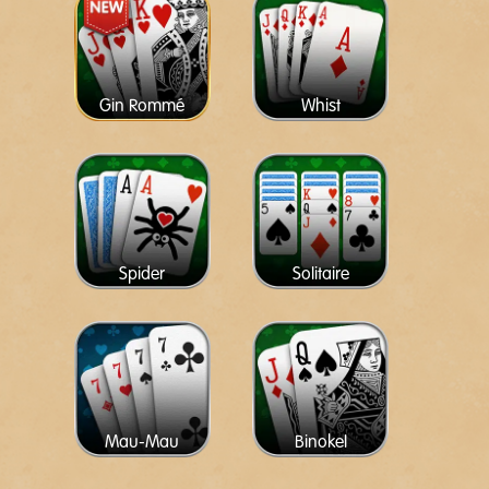
Gin Rommé
Whist
Spider
Solitaire
Mau-Mau
Binokel