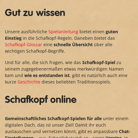
Gut zu wissen
Unsere ausführliche
Spielanleitung
bietet einen
guten
Einstieg
in die Schafkopf-Regeln. Daneben bietet das
Schafkopf-Glossar
eine
schnelle Übersicht
über alle
wichtigen Schafkopf-Begriffe.
Und für alle, die sich fragen, wie das
Schafkopf-Spiel
zu
seinem zugegebenermaßen etwas merkwürdigen Namen
kam und
wie es entstanden ist
, gibt es natürlich auch eine
kurze
Geschichte
dieses beliebten Traditionsspiels.
Schafkopf online
Gemeinschaftliches Schafkopf-Spielen für alle
unter einem
digitalen Dach, das ist unser Ziel! Damit ihr euch
austauschen und vernetzen könnt, gibt es anpassbare
Chat-
Einstellungen
–
aus
,
Schnellchat
und
an
– sowie
Vereine
, in