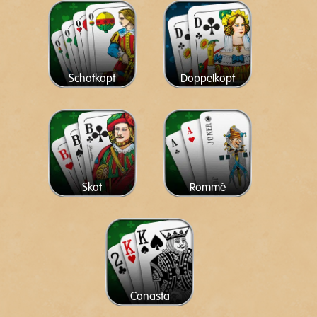
Schafkopf
Doppelkopf
Skat
Rommé
Canasta