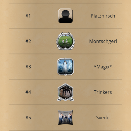
#1
Platzhirsch
#2
Montschgerl
#3
*Magix*
#4
Trinkers
#5
Svedo