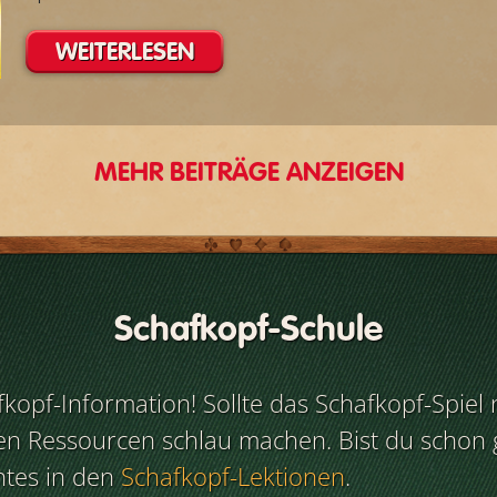
WEITERLESEN
MEHR BEITRÄGE ANZEIGEN
Schafkopf-Schule
afkopf-Information! Sollte das Schafkopf-Spiel 
en Ressourcen schlau machen. Bist du schon g
antes in den
Schafkopf-Lektionen
.