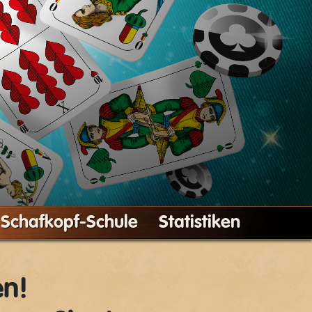
Schafkopf-Schule
Statistiken
en!