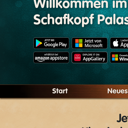
Willkommen im
Schafkopf Palas
Start
Neues
Je