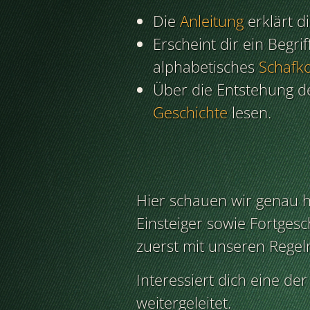
Die
Anleitung
erklärt d
Erscheint dir ein Begri
alphabetisches
Schafk
Über die Entstehung de
Geschichte
lesen.
Hier schauen wir genau hi
Einsteiger sowie Fortgesc
zuerst mit unseren Regel
Interessiert dich eine de
weitergeleitet.