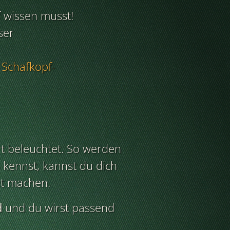
f wissen musst!
ser
r
Schafkopf-
rt beleuchtet. So werden
 kennst, kannst du dich
t machen.
d
und du wirst passend