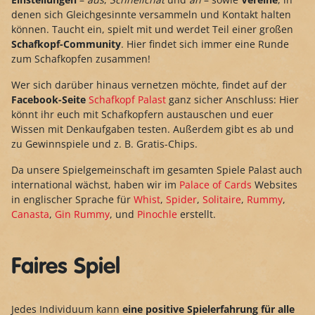
denen sich Gleichgesinnte versammeln und Kontakt halten
können. Taucht ein, spielt mit und werdet Teil einer großen
Schafkopf-Community
. Hier findet sich immer eine Runde
zum Schafkopfen zusammen!
Wer sich darüber hinaus vernetzen möchte, findet auf der
Facebook-Seite
Schafkopf Palast
ganz sicher Anschluss: Hier
könnt ihr euch mit Schafkopfern austauschen und euer
Wissen mit Denkaufgaben testen. Außerdem gibt es ab und
zu Gewinnspiele und z. B. Gratis-Chips.
Da unsere Spielgemeinschaft im gesamten Spiele Palast auch
international wächst, haben wir im
Palace of Cards
Websites
in englischer Sprache für
Whist
,
Spider
,
Solitaire
,
Rummy
,
Canasta
,
Gin Rummy
, und
Pinochle
erstellt.
Faires Spiel
Jedes Individuum kann
eine positive Spielerfahrung für alle