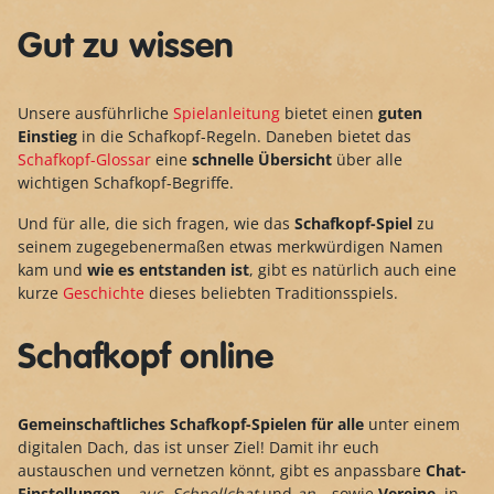
Gut zu wissen
Unsere ausführliche
Spielanleitung
bietet einen
guten
Einstieg
in die Schafkopf-Regeln. Daneben bietet das
Schafkopf-Glossar
eine
schnelle Übersicht
über alle
wichtigen Schafkopf-Begriffe.
Und für alle, die sich fragen, wie das
Schafkopf-Spiel
zu
seinem zugegebenermaßen etwas merkwürdigen Namen
kam und
wie es entstanden ist
, gibt es natürlich auch eine
kurze
Geschichte
dieses beliebten Traditionsspiels.
Schafkopf online
Gemeinschaftliches Schafkopf-Spielen für alle
unter einem
digitalen Dach, das ist unser Ziel! Damit ihr euch
austauschen und vernetzen könnt, gibt es anpassbare
Chat-
Einstellungen
–
aus
,
Schnellchat
und
an
– sowie
Vereine
, in