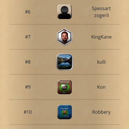
Spessart
#6
zogerli
#7
KingKane
#8
kulli
#9
Kon
#10
Robbery