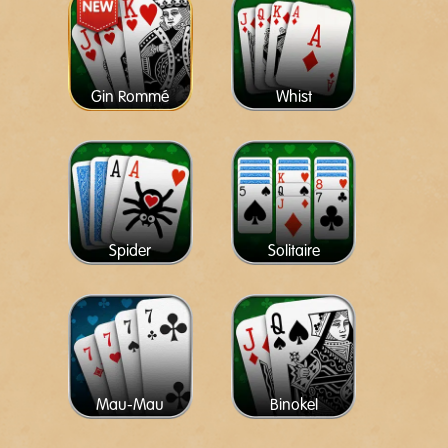
Gin Rommé
Whist
Spider
Solitaire
Mau-Mau
Binokel