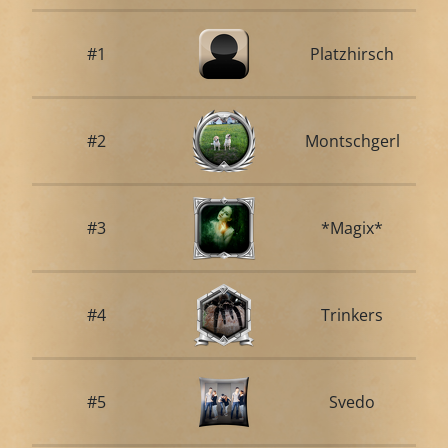
#1
Platzhirsch
#2
Montschgerl
#3
*Magix*
#4
Trinkers
#5
Svedo