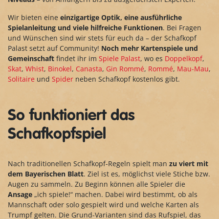
Wir bieten eine
einzigartige Optik, eine ausführliche
Spielanleitung und viele hilfreiche Funktionen
. Bei Fragen
und Wünschen sind wir stets für euch da – der Schafkopf
Palast setzt auf Community!
Noch mehr Kartenspiele und
Gemeinschaft
findet ihr im
Spiele Palast
, wo es
Doppelkopf
,
Skat
,
Whist
,
Binokel
,
Canasta
,
Gin Rommé
,
Rommé
,
Mau-Mau
,
Solitaire
und
Spider
neben Schafkopf kostenlos gibt.
So funktioniert das
Schafkopfspiel
Nach traditionellen Schafkopf-Regeln spielt man
zu viert mit
dem Bayerischen Blatt
. Ziel ist es, möglichst viele Stiche bzw.
Augen zu sammeln. Zu Beginn können alle Spieler die
Ansage
„ich spiele!“ machen. Dabei wird bestimmt, ob als
Mannschaft oder solo gespielt wird und welche Karten als
Trumpf gelten. Die Grund-Varianten sind das Rufspiel, das