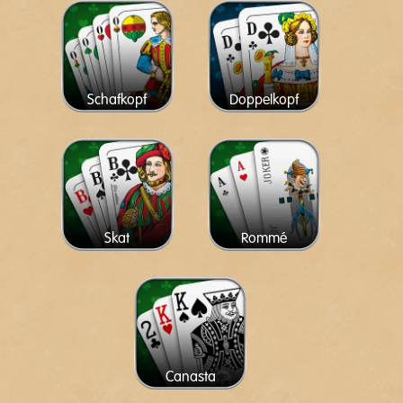
Schafkopf
Doppelkopf
Skat
Rommé
Canasta